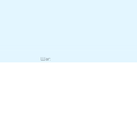
Шаг:
Политика конфиденциальности
Тесты на уровень английского языка